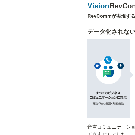
Vision
RevC
RevCommが実現す
データ化されな
音声コミュニケーシ
てきませんでした。